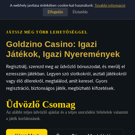
A webhely javítása érdekében cookie-kat használunk.
További információ
goldzino casino
Elfogadás
Elutasítás
JÁTSSZ MÉG TÖBB LEHETŐSÉGGEL
Goldzino Casino: Igazi
Játékok, Igazi Nyeremények
Regisztrálj, szerezd meg az üdvözlő bónuszodat, és merülj el
ezresszám játékban. Legyen szó slotkokról, asztali játékokról
vagy élő dilerekről, megtalálod, amit keresel. Gyors
regisztráció, biztonságos játék, megbízható kifizetések.
Üdvözlő Csomag
Az alábbi teljes üdvözlő ajánlat és a teljes szerződési feltételek valamint
a játék korlátozások.