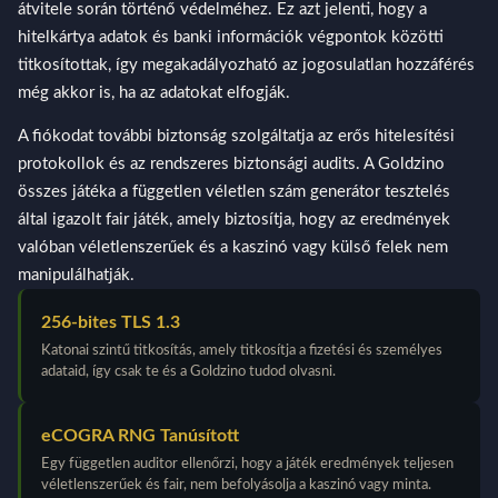
átvitele során történő védelméhez. Ez azt jelenti, hogy a
hitelkártya adatok és banki információk végpontok közötti
titkosítottak, így megakadályozható az jogosulatlan hozzáférés
még akkor is, ha az adatokat elfogják.
A fiókodat további biztonság szolgáltatja az erős hitelesítési
protokollok és az rendszeres biztonsági audits. A Goldzino
összes játéka a független véletlen szám generátor tesztelés
által igazolt fair játék, amely biztosítja, hogy az eredmények
valóban véletlenszerűek és a kaszinó vagy külső felek nem
manipulálhatják.
256-bites TLS 1.3
Katonai szintű titkosítás, amely titkosítja a fizetési és személyes
adataid, így csak te és a Goldzino tudod olvasni.
eCOGRA RNG Tanúsított
Egy független auditor ellenőrzi, hogy a játék eredmények teljesen
véletlenszerűek és fair, nem befolyásolja a kaszinó vagy minta.