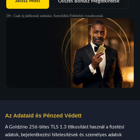
Játssz Most
Összes Bónusz Megtekintése
18+. Csak új játékosok számára. Szerződési Feltételek vonatkoznak.
Az Adataid és Pénzed Védett
A Goldzino 256-bites TLS 1.3 titkosítást használ a fizetési
adatok, bejelentkezési hitelesítések és személyes adatok