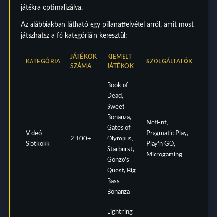
játékra optimalizálva.
Az alábbiakban látható egy pillanatfelvétel arról, amit most
játszhatsz a fő kategóriáin keresztül:
JÁTÉKOK
KIEMELT
KATEGÓRIA
SZOLGÁLTATÓK
SZÁMA
JÁTÉKOK
Book of
Dead,
Sweet
Bonanza,
NetEnt,
Gates of
Videó
Pragmatic Play,
2,100+
Olympus,
Slotkokk
Play'n GO,
Starburst,
Microgaming
Gonzo's
Quest, Big
Bass
Bonanza
Lightning