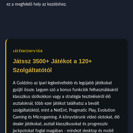
ez a megfelelő hely az kezdéshez.
JÁTÉKKÖNYVTÁR
Játssz 3500+ Játékot a 120+
Szolgáltatótól
A Goldzino az ipari legkedveltebb és legújabb játékokat
gyűjti össze. Legyen szó a bonus funkciók felhasználásáról
klasszikus slotkokkon vagy a stratégia teszteléséről élő
asztaloknál, több ezer játékot találhatsz a bevált
szolgáltatóktól, mint a NetEnt, Pragmatic Play, Evolution
Gaming és Microgaming. A könyvtárunk videó slotokat, élő
dealer játékokat, asztali klasszikusokat és progresszív
jackpotokat foglal magában - mindezt desktop és mobil