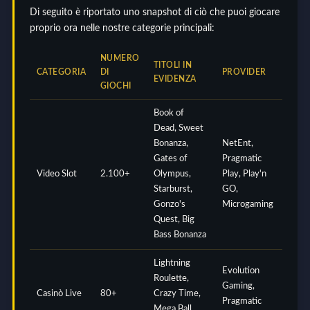
Di seguito è riportato uno snapshot di ciò che puoi giocare
proprio ora nelle nostre categorie principali:
NUMERO
TITOLI IN
CATEGORIA
DI
PROVIDER
EVIDENZA
GIOCHI
Book of
Dead, Sweet
Bonanza,
NetEnt,
Gates of
Pragmatic
Video Slot
2.100+
Olympus,
Play, Play'n
Starburst,
GO,
Gonzo's
Microgaming
Quest, Big
Bass Bonanza
Lightning
Evolution
Roulette,
Gaming,
Casinò Live
80+
Crazy Time,
Pragmatic
Mega Ball,