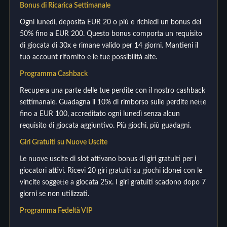
Bonus di Ricarica Settimanale
Ogni lunedì, deposita EUR 20 o più e richiedi un bonus del
50% fino a EUR 200. Questo bonus comporta un requisito
di giocata di 30x e rimane valido per 14 giorni. Mantieni il
tuo account rifornito e le tue possibilità alte.
Programma Cashback
Recupera una parte delle tue perdite con il nostro cashback
settimanale. Guadagna il 10% di rimborso sulle perdite nette
fino a EUR 100, accreditato ogni lunedì senza alcun
requisito di giocata aggiuntivo. Più giochi, più guadagni.
Giri Gratuiti su Nuove Uscite
Le nuove uscite di slot attivano bonus di giri gratuiti per i
giocatori attivi. Ricevi 20 giri gratuiti su giochi idonei con le
vincite soggette a giocata 25x. I giri gratuiti scadono dopo 7
giorni se non utilizzati.
Programma Fedeltà VIP