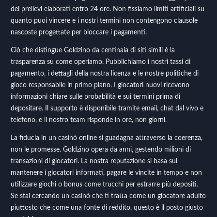
dei prelievi elaborati entro 24 ore. Non fissiamo limiti artificiali su
quanto puoi vincere e i nostri termini non contengono clausole
nascoste progettate per bloccare i pagamenti.
Ciò che distingue Goldzino da centinaia di siti simili è la
trasparenza su come operiamo. Pubblichiamo i nostri tassi di
pagamento, i dettagli della nostra licenza e le nostre politiche di
gioco responsabile in primo piano. I giocatori nuovi ricevono
informazioni chiare sulle probabilità e sui termini prima di
depositare. Il supporto è disponibile tramite email, chat dal vivo e
telefono, e il nostro team risponde in ore, non giorni.
La fiducia in un casinò online si guadagna attraverso la coerenza,
non le promesse. Goldzino opera da anni, gestendo milioni di
transazioni di giocatori. La nostra reputazione si basa sul
mantenere i giocatori informati, pagare le vincite in tempo e non
utilizzare giochi o bonus come trucchi per estrarre più depositi.
Se stai cercando un casinò che ti tratta come un giocatore adulto
piuttosto che come una fonte di reddito, questo è il posto giusto