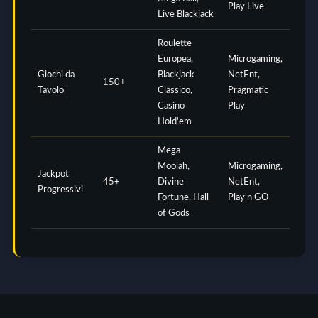
Play Live
Live Blackjack
Roulette
Europea,
Microgaming,
Giochi da
Blackjack
NetEnt,
150+
Tavolo
Classico,
Pragmatic
Casino
Play
Hold'em
Mega
Moolah,
Microgaming,
Jackpot
45+
Divine
NetEnt,
Progressivi
Fortune, Hall
Play'n GO
of Gods