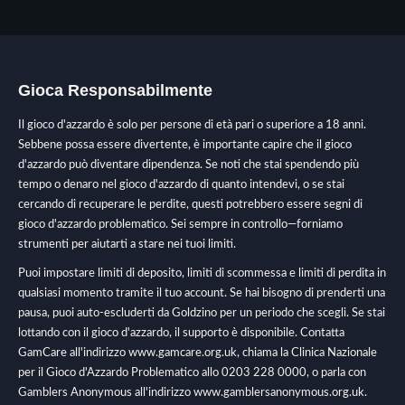
Gioca Responsabilmente
Il gioco d'azzardo è solo per persone di età pari o superiore a 18 anni.
Sebbene possa essere divertente, è importante capire che il gioco
d'azzardo può diventare dipendenza. Se noti che stai spendendo più
tempo o denaro nel gioco d'azzardo di quanto intendevi, o se stai
cercando di recuperare le perdite, questi potrebbero essere segni di
gioco d'azzardo problematico. Sei sempre in controllo—forniamo
strumenti per aiutarti a stare nei tuoi limiti.
Puoi impostare limiti di deposito, limiti di scommessa e limiti di perdita in
qualsiasi momento tramite il tuo account. Se hai bisogno di prenderti una
pausa, puoi auto-escluderti da Goldzino per un periodo che scegli. Se stai
lottando con il gioco d'azzardo, il supporto è disponibile. Contatta
GamCare all'indirizzo www.gamcare.org.uk, chiama la Clinica Nazionale
per il Gioco d'Azzardo Problematico allo 0203 228 0000, o parla con
Gamblers Anonymous all'indirizzo www.gamblersanonymous.org.uk.