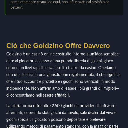
completamente casuali ed equi, non influenzati dal casinò o da
pattern.
Ciò che Goldzino Offre Davvero
Goldzino è un casinò online costruito intorno a un'idea semplice:
dare ai giocatori accesso a una grande libreria di giochi, gioco
equo e prelievi rapidi senza il solito teatro da casinò. Operiamo
con una licenza in una giurisdizione regolamentata, il che significa
che il tuo account è protetto e i giochi sono verificati in modo
indipendente. Non affermiamo di essere i più grandi o i migliori—
ci concentriamo nell'essere affidabili.
La piattaforma offre oltre 2.500 giochi da provider di software
affermati, coprendo slot, giochi da tavolo, sale dealer dal vivo e
giochi speciali. I giocatori possono depositare e prelevare
utilizzando metodi di pagamento standard, con la maggior parte