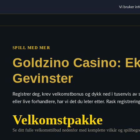
Vi bruker in
SPILL MED MER
Goldzino Casino: Ekt
Gevinster
Registrer deg, krev velkomstbonus og dykk ned i tusenvis av sp
eller live forhandlere, har vi det du leter etter. Rask registrerin
Velkomstpakke
Se ditt fulle velkomsttilbud nedenfor med komplette vilkår og spillbegr