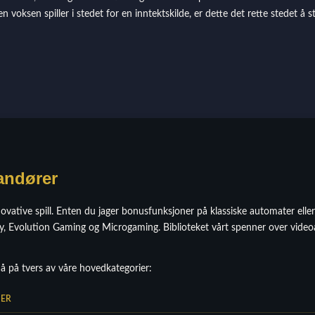
voksen spiller i stedet for en inntektskilde, er dette det rette stedet å st
randører
tive spill. Enten du jager bonusfunksjoner på klassiske automater eller t
ay, Evolution Gaming og Microgaming. Biblioteket vårt spenner over videoa
nå på tvers av våre hovedkategorier:
LER