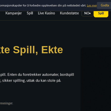
goldzino casino
formasjonskapsler for å forbedre opplevelsen din på nettstedet vårt.
Les mer
Godta
Kampanjer
Spill
Live Kasino
Kundestøtte
NO
Spill
▾
e Spill, Ekte
ill. Enten du foretrekker automater, bordspill
g, sikker spilling, uttak du kan stole på.
ensninger.