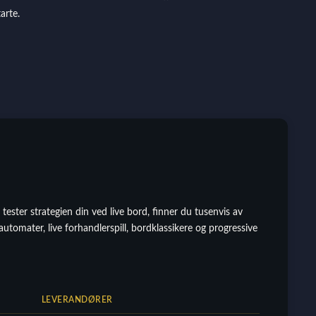
arte.
ester strategien din ved live bord, finner du tusenvis av
utomater, live forhandlerspill, bordklassikere og progressive
LEVERANDØRER